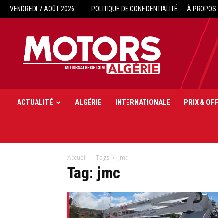
VENDREDI 7 AOÛT 2026
POLITIQUE DE CONFIDENTIALITÉ
À PROPOS
Motors
Algérie
ACTUALITÉ
ALGÉRIE
INTERNATIONALE
PRIX & OF
Accueil
Tags
Jmc
Tag: jmc