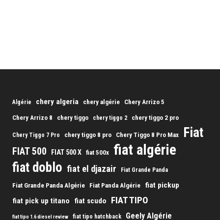
chery algeria
chery algérie
Chery Arrizo 5
Algérie
Chery Arrizo 8
chery tiggo
chery tiggo 2 pro
chery tiggo 2
Fiat
chery tiggo 8 pro
Chery Tiggo 8 Pro Max
Chery Tiggo 7 Pro
fiat algérie
FIAT 500
FIAT 500 X
fiat 500x
fiat doblo
fiat el djazair
Fiat Grande Panda
fiat pickup
Fiat Grande Panda Algérie
Fiat Panda Algérie
FIAT TIPO
fiat pick up titano
fiat scudo
Geely Algérie
fiat tipo hatchback
fiat tipo 1.6 diesel review