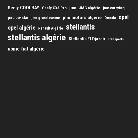
Geely COOLRAY
jmc
Geely GX3 Pro
JMC algérie
jmc carrying
opel
jmc motors algérie
jmc co-star
jmc grand avenue
Omoda
stellantis
opel algérie
Renault Algérie
stellantis algérie
Stellantis El Djazair
Transports
usine fiat algérie