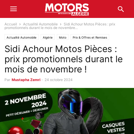
Accueil
Actualité Automobile
Sidi Achour Motos Pièces : prix
promotionnels durant le mois de novembre...
Actualité Automobile
Algérie
Moto
Prix & Offres et Remises
Sidi Achour Motos Pièces :
prix promotionnels durant le
mois de novembre !
Par
Mustapha Zemri
-
24 octobre 2024