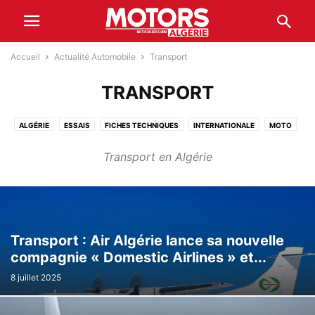
Accueil
Actualité Automobile
Transport
TRANSPORT
ALGÉRIE
ESSAIS
FICHES TECHNIQUES
INTERNATIONALE
MOTO
PRIX & OFFRES ET REMISES
SPORT MÉCANIQUE
TRANSPORT
Transport en Algérie
Transport : Air Algérie lance sa nouvelle
compagnie « Domestic Airlines » et...
8 juillet 2025