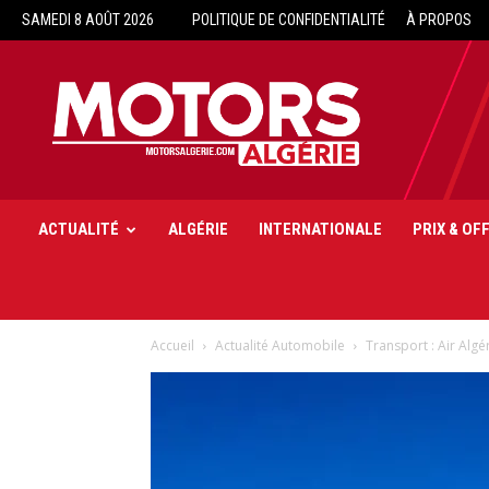
SAMEDI 8 AOÛT 2026
POLITIQUE DE CONFIDENTIALITÉ
À PROPOS
Motors
Algérie
ACTUALITÉ
ALGÉRIE
INTERNATIONALE
PRIX & OF
Accueil
Actualité Automobile
Transport : Air Algé