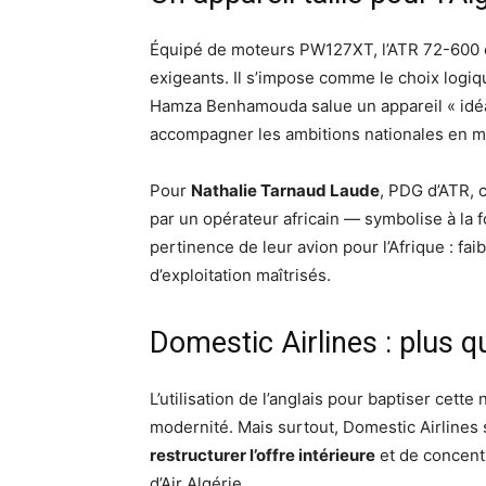
Équipé de moteurs PW127XT, l’ATR 72-600 est
exigeants. Il s’impose comme le choix logiqu
Hamza Benhamouda salue un appareil « idéal
accompagner les ambitions nationales en m
Pour
Nathalie Tarnaud Laude
, PDG d’ATR, 
par un opérateur africain — symbolise à la fo
pertinence de leur avion pour l’Afrique : fai
d’exploitation maîtrisés.
Domestic Airlines : plus q
L’utilisation de l’anglais pour baptiser cett
modernité. Mais surtout, Domestic Airlines s’
restructurer l’offre intérieure
et de concentr
d’Air Algérie.