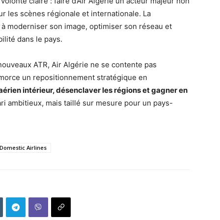
lonté claire : faire d’Air Algérie un acteur majeur non
ur les scènes régionale et internationale. La
à moderniser son image, optimiser son réseau et
lité dans le pays.
6 nouveaux ATR, Air Algérie ne se contente pas
amorce un repositionnement stratégique en
t aérien intérieur, désenclaver les régions et gagner en
ari ambitieux, mais taillé sur mesure pour un pays-
Domestic Airlines