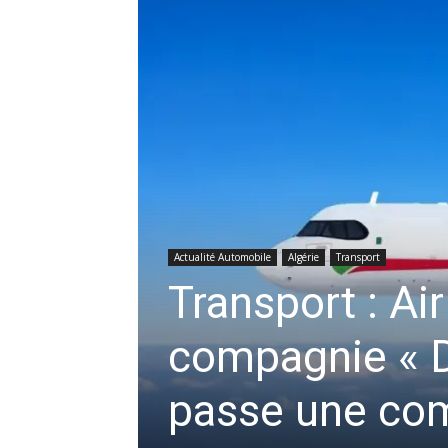
Actualité Automobile
Algérie
Transport
Transport : Ai
compagnie « D
passe une co