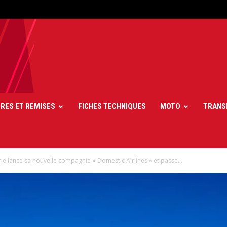
FRES ET REMISES
FICHES TECHNIQUES
MOTO
TRANS
rie lance sa nouvelle compagnie « Domestic Airlines » et passe...