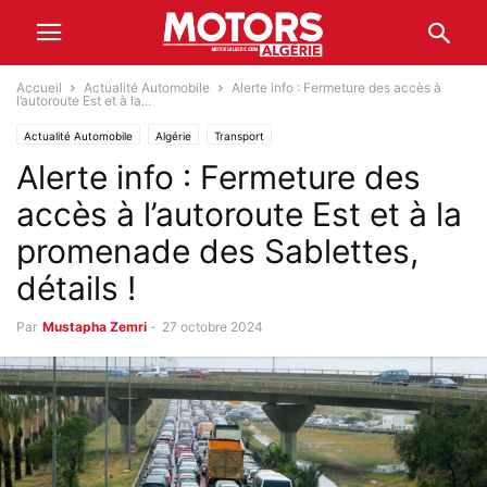
Accueil
Actualité Automobile
Alerte info : Fermeture des accès à
l’autoroute Est et à la...
Actualité Automobile
Algérie
Transport
Alerte info : Fermeture des
accès à l’autoroute Est et à la
promenade des Sablettes,
détails !
Par
Mustapha Zemri
-
27 octobre 2024