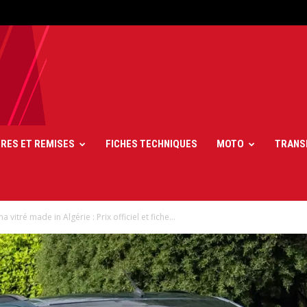
FRES ET REMISES
FICHES TECHNIQUES
MOTO
TRANS
itré made in Algérie : Prix officiel et fiche...