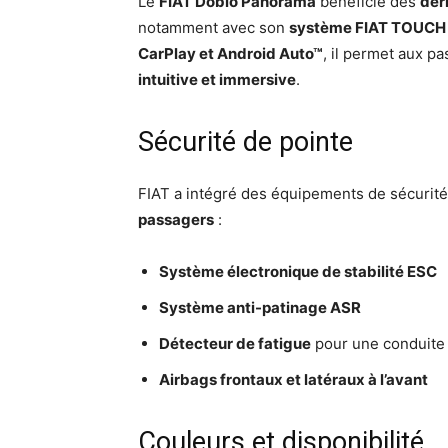
Le
FIAT Doblò Panorama
bénéficie des
der
notamment avec son
système FIAT TOUCH 
CarPlay et Android Auto™
, il permet aux p
intuitive et immersive
.
Sécurité de pointe
FIAT a intégré des équipements de sécurit
passagers
:
Système électronique de stabilité ESC
Système anti-patinage ASR
Détecteur de fatigue
pour une conduite 
Airbags frontaux et latéraux à l’avant
Couleurs et disponibilité