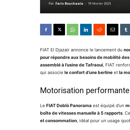
Par
Faris Bouchaala
-
19 février 2025
FIAT El Djazair annonce le lancement du
no
pour répondre aux besoins de mobilité des
assemblé à l’usine de Tafraoui
, FIAT renfo
qui associe
le confort d’une berline
et
la mo
Motorisation performante 
Le
FIAT Doblò Panorama
est équipé d’un
mo
boîte de vitesses manuelle à 5 rapports
. C
et consommation
, idéal pour un usage quo