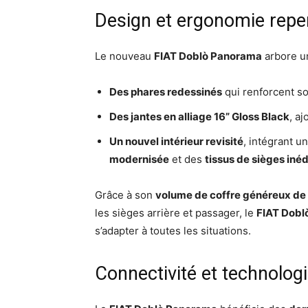
Design et ergonomie rep
Le nouveau
FIAT Doblò Panorama
arbore 
Des phares redessinés
qui renforcent s
Des jantes en alliage 16” Gloss Black
, a
Un nouvel intérieur revisité
, intégrant u
modernisée
et des
tissus de sièges inéd
Grâce à son
volume de coffre généreux de 
les sièges arrière et passager, le
FIAT Dobl
s’adapter à toutes les situations.
Connectivité et technolo