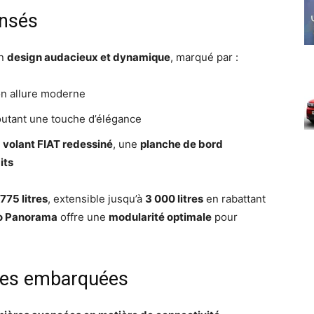
ensés
un
design audacieux et dynamique
, marqué par :
on allure moderne
joutant une touche d’élégance
n
volant FIAT redessiné
, une
planche de bord
its
775 litres
, extensible jusqu’à
3 000 litres
en rabattant
ò Panorama
offre une
modularité optimale
pour
gies embarquées