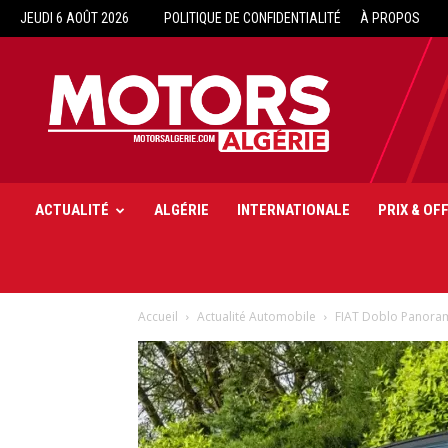
JEUDI 6 AOÛT 2026
POLITIQUE DE CONFIDENTIALITÉ
À PROPOS
Motors
Algérie
ACTUALITÉ
ALGÉRIE
INTERNATIONALE
PRIX & OF
Accueil
Actualité Automobile
FIAT Doblo Panorama v