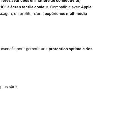
nières avancées en matière de connectivité
,
10″
à
écran tactile couleur
. Compatible avec
Apple
assagers de profiter d’une
expérience multimédia
é avancés pour garantir une
protection optimale des
plus sûre