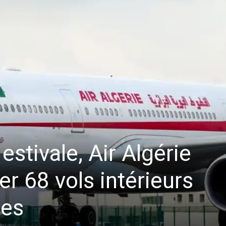
estivale, Air Algérie
er 68 vols intérieurs
res