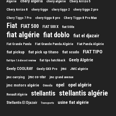
chery algeria
chery algérie
Chery Arrizo 5
Algérie
Chery Arrizo 8
chery tiggo
chery tiggo 2 pro
chery tiggo 2
chery tiggo 8 pro
Chery Tiggo 8 Pro Max
Chery Tiggo 7 Pro
Fiat
FIAT 500
FIAT 500 X
fiat 500x
fiat algérie
fiat doblo
fiat el djazair
Fiat Grande Panda Algérie
Fiat Panda Algérie
Fiat Grande Panda
FIAT TIPO
fiat pickup
fiat pick up titano
fiat scudo
Geely Algérie
fiat tipo hatchback
fiat tipo 1.6 diesel review
Geely COOLRAY
jmc
Geely GX3 Pro
JMC algérie
jmc co-star
jmc carrying
jmc grand avenue
opel
opel algérie
jmc motors algérie
Omoda
stellantis algérie
stellantis
Renault Algérie
usine fiat algérie
Stellantis El Djazair
Transports