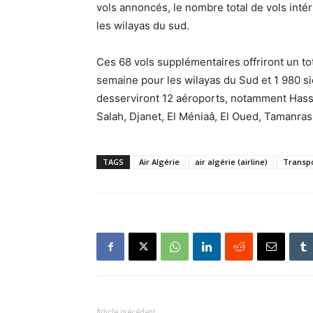
vols annoncés, le nombre total de vols inté
les wilayas du sud.
Ces 68 vols supplémentaires offriront un to
semaine pour les wilayas du Sud et 1 980 si
desserviront 12 aéroports, notamment Hass
Salah, Djanet, El Méniaâ, El Oued, Tamanras
TAGS
Air Algérie
air algérie (airline)
Transp
Article précédent