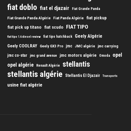
fiat doblo
fiat el djazair
Fiat Grande Panda
fiat pickup
Fiat Grande Panda Algérie
Fiat Panda Algérie
FIAT TIPO
fiat pick up titano
fiat scudo
Geely Algérie
fiat tipo hatchback
fiat tipo 1.6 diesel review
Geely COOLRAY
jmc
Geely GX3 Pro
JMC algérie
jmc carrying
opel
jmc motors algérie
jmc co-star
jmc grand avenue
Omoda
stellantis
opel algérie
Renault Algérie
stellantis algérie
Stellantis El Djazair
Transports
usine fiat algérie