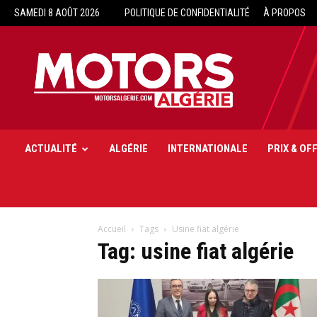
SAMEDI 8 AOÛT 2026
POLITIQUE DE CONFIDENTIALITÉ
À PROPOS
Motors
Algérie
ACTUALITÉ
ALGÉRIE
INTERNATIONALE
PRIX & OF
Accueil
Tags
Usine fiat algérie
Tag: usine fiat algérie