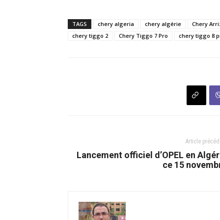
TAGS
chery algeria
chery algérie
Chery Arri
chery tiggo 2
Chery Tiggo 7 Pro
chery tiggo 8 p
Article précéd
Lancement officiel d’OPEL en Algér
ce 15 novemb