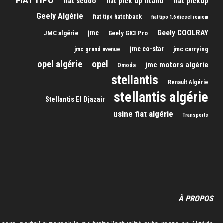
FIAT TIPO
fiat scudo
fiat pick up titano
fiat pickup
Geely Algérie
fiat tipo hatchback
fiat tipo 1.6 diesel review
Geely COOLRAY
jmc
JMC algérie
Geely GX3 Pro
jmc co-star
jmc carrying
jmc grand avenue
opel algérie
opel
jmc motors algérie
Omoda
stellantis
Renault Algérie
stellantis algérie
Stellantis El Djazair
usine fiat algérie
Transports
À PROPOS