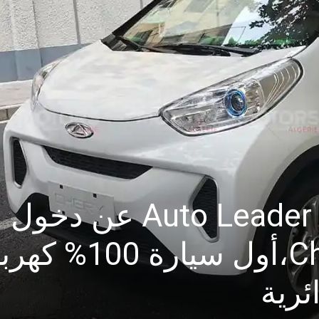
تعلن Auto Leader Company عن دخول
سيارة Chery EQ1،أول سيارة 0
ئرية