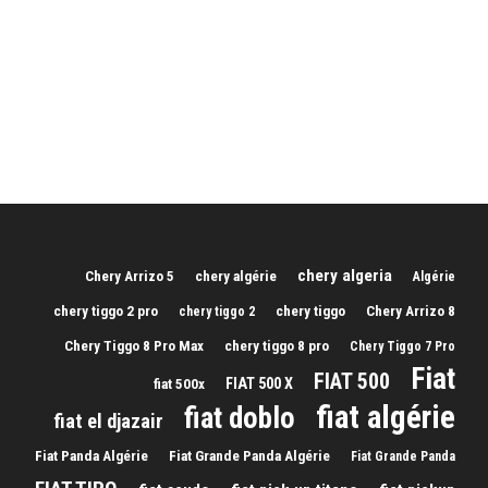
chery algeria
Chery Arrizo 5
chery algérie
Algérie
chery tiggo 2 pro
chery tiggo
Chery Arrizo 8
chery tiggo 2
Chery Tiggo 8 Pro Max
chery tiggo 8 pro
Chery Tiggo 7 Pro
Fiat
FIAT 500
FIAT 500 X
fiat 500x
fiat algérie
fiat doblo
fiat el djazair
Fiat Panda Algérie
Fiat Grande Panda Algérie
Fiat Grande Panda