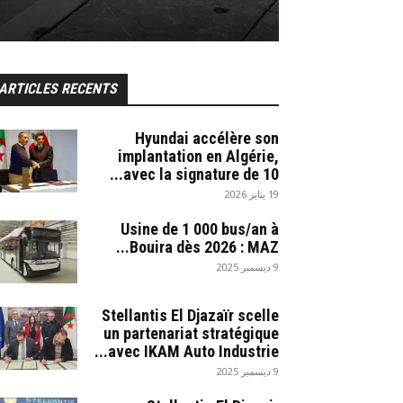
ARTICLES RECENTS
Hyundai accélère son
implantation en Algérie,
avec la signature de 10...
19 يناير 2026
Usine de 1 000 bus/an à
Bouira dès 2026 : MAZ...
9 ديسمبر 2025
Stellantis El Djazaïr scelle
un partenariat stratégique
avec IKAM Auto Industrie...
9 ديسمبر 2025