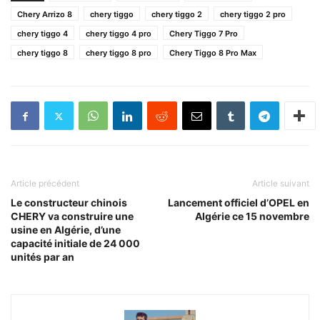
Chery Arrizo 8
chery tiggo
chery tiggo 2
chery tiggo 2 pro
chery tiggo 4
chery tiggo 4 pro
Chery Tiggo 7 Pro
chery tiggo 8
chery tiggo 8 pro
Chery Tiggo 8 Pro Max
Article précédent
Article suivant
Le constructeur chinois
Lancement officiel d’OPEL en
CHERY va construire une
Algérie ce 15 novembre
usine en Algérie, d’une
capacité initiale de 24 000
unités par an