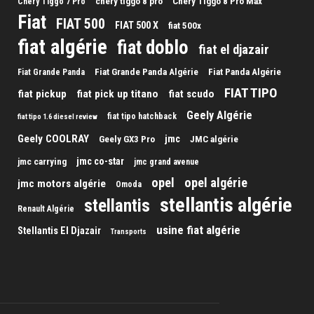
chery tiggo 8 pro
Chery Tiggo 8 Pro Max
Chery Tiggo 7 Pro
Fiat
FIAT 500
FIAT 500 X
fiat 500x
fiat algérie
fiat doblo
fiat el djazair
Fiat Grande Panda Algérie
Fiat Panda Algérie
Fiat Grande Panda
FIAT TIPO
fiat pickup
fiat pick up titano
fiat scudo
Geely Algérie
fiat tipo hatchback
fiat tipo 1.6 diesel review
Geely COOLRAY
jmc
Geely GX3 Pro
JMC algérie
jmc co-star
jmc carrying
jmc grand avenue
opel
opel algérie
jmc motors algérie
Omoda
stellantis algérie
stellantis
Renault Algérie
usine fiat algérie
Stellantis El Djazair
Transports