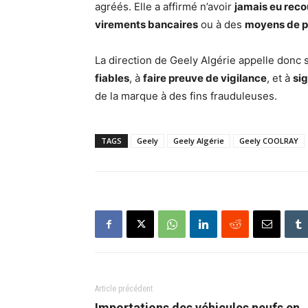
agréés. Elle a affirmé n’avoir
jamais eu recou
virements bancaires
ou à des
moyens de pa
La direction de Geely Algérie appelle donc 
fiables
, à
faire preuve de vigilance
, et à
sig
de la marque à des fins frauduleuses.
TAGS
Geely
Geely Algérie
Geely COOLRAY
Article précédent
Importations des véhicules neufs en