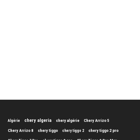
chery algeria
chery algérie
Chery Arrizo 5
Algérie
Chery Arrizo 8
chery tiggo
chery tiggo 2 pro
chery tiggo 2