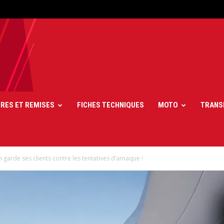
FRES ET REMISES
FICHES TECHNIQUES
MOTO
TRANS
 garde ses clients contre les tentatives d’arnaque !